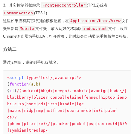
3、其它控制器都继承
FrontendController
(TP3.2)或者
CommonAction
(TP3.1)
这里如果没有其它特别的模板配置，在
Application/Home/View
文件
夹里新建
Mobile
文件夹，放入写好的移动版
index.html
文件，设置
Chrome浏览器为手机UA，打开首页，此时就会自动显示手机版主页模板。
方法二
通过js判断，跳转到手机版域名。
<
script
type
=
"text/javascript"
>
(
function
(a,b)
{
if
(
/(android|bb\d+|meego).+mobile|avantgo|bada\/|
blackberry|blazer|compal|elaine|fennec|hiptop|iemo
bile|ip(hone|od)|iris|kindle|lge 
|maemo|midp|mmp|netfront|opera m(ob|in)i|palm( 
os)?
|phone|p(ixi|re)\/|plucker|pocket|psp|series(4|6)0
|symbian|treo|up\.