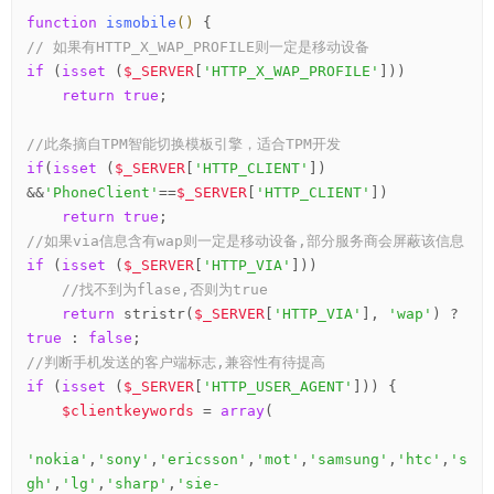
function
ismobile
()
 {
// 如果有HTTP_X_WAP_PROFILE则一定是移动设备
if
 (
isset
 (
$_SERVER
[
'HTTP_X_WAP_PROFILE'
]))

return
true
;

//此条摘自TPM智能切换模板引擎，适合TPM开发
if
(
isset
 (
$_SERVER
[
'HTTP_CLIENT'
]) 
&&
'PhoneClient'
==
$_SERVER
[
'HTTP_CLIENT'
])

return
true
//如果via信息含有wap则一定是移动设备,部分服务商会屏蔽该信息
if
 (
isset
 (
$_SERVER
[
'HTTP_VIA'
]))

//找不到为flase,否则为true
return
 stristr(
$_SERVER
[
'HTTP_VIA'
], 
'wap'
) ? 
true
 : 
false
//判断手机发送的客户端标志,兼容性有待提高
if
 (
isset
 (
$_SERVER
[
'HTTP_USER_AGENT'
])) {

$clientkeywords
 = 
array
(

'nokia'
,
'sony'
,
'ericsson'
,
'mot'
,
'samsung'
,
'htc'
,
's
gh'
,
'lg'
,
'sharp'
,
'sie-