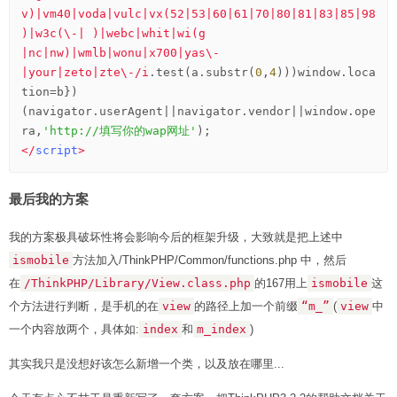
v)|vm40|voda|vulc|vx(52|53|60|61|70|80|81|83|85|98
)|w3c(\-| )|webc|whit|wi(g 
|nc|nw)|wmlb|wonu|x700|yas\-
|your|zeto|zte\-/i
.test(a.substr(
0
,
4
)))window.loca
tion=b})
(navigator.userAgent||navigator.vendor||window.ope
ra,
'http://填写你的wap网址'
</
script
>
最后我的方案
我的方案极具破坏性将会影响今后的框架升级，大致就是把上述中
ismobile
方法加入/ThinkPHP/Common/functions.php 中，然后
在
/ThinkPHP/Library/View.class.php
的167用上
ismobile
这
个方法进行判断，是手机的在
view
的路径上加一个前缀
“m_”
(
view
中
一个内容放两个，具体如:
index
和
m_index
)
其实我只是没想好该怎么新增一个类，以及放在哪里...