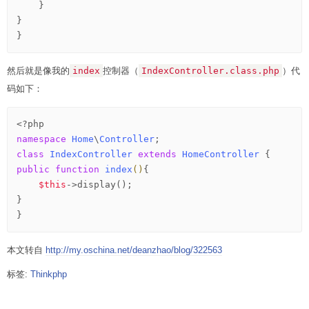
    }

}

然后就是像我的
index
控制器（
IndexController.class.php
）代
码如下：
<?php
namespace
Home
\
Controller
class
IndexController
extends
HomeController
 {
public
function
index
()
{
$this
->display();

}

本文转自
http://my.oschina.net/deanzhao/blog/322563
标签:
Thinkphp