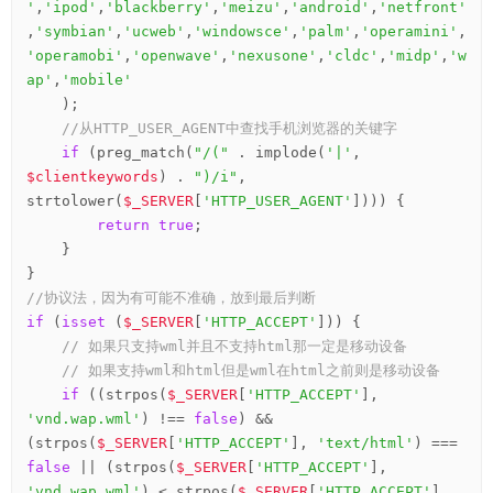
'
,
'ipod'
,
'blackberry'
,
'meizu'
,
'android'
,
'netfront'
,
'symbian'
,
'ucweb'
,
'windowsce'
,
'palm'
,
'operamini'
,
'operamobi'
,
'openwave'
,
'nexusone'
,
'cldc'
,
'midp'
,
'w
ap'
,
'mobile'
    );

//从HTTP_USER_AGENT中查找手机浏览器的关键字
if
 (preg_match(
"/("
 . implode(
'|'
, 
$clientkeywords
) . 
")/i"
, 
strtolower(
$_SERVER
[
'HTTP_USER_AGENT'
]))) {

return
true
;

    }

//协议法，因为有可能不准确，放到最后判断
if
 (
isset
 (
$_SERVER
[
'HTTP_ACCEPT'
])) {

// 如果只支持wml并且不支持html那一定是移动设备
// 如果支持wml和html但是wml在html之前则是移动设备
if
 ((strpos(
$_SERVER
[
'HTTP_ACCEPT'
], 
'vnd.wap.wml'
) !== 
false
) && 
(strpos(
$_SERVER
[
'HTTP_ACCEPT'
], 
'text/html'
) === 
false
 || (strpos(
$_SERVER
[
'HTTP_ACCEPT'
], 
'vnd.wap.wml'
) < strpos(
$_SERVER
[
'HTTP_ACCEPT'
], 