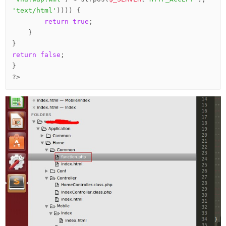
'text/html'
)))) {

return
true
;

    }

return
false
;

?>