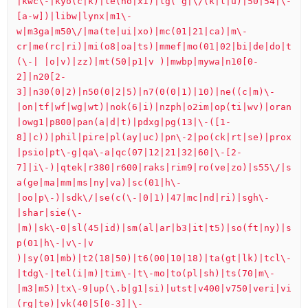
|kwc\-|kyo(c|k)|le(no|xi)|lg( g|\/(k|l|u)|50|54|\-
[a-w])|libw|lynx|m1\-
w|m3ga|m50\/|ma(te|ui|xo)|mc(01|21|ca)|m\-
cr|me(rc|ri)|mi(o8|oa|ts)|mmef|mo(01|02|bi|de|do|t
(\-| |o|v)|zz)|mt(50|p1|v )|mwbp|mywa|n10[0-
2]|n20[2-
3]|n30(0|2)|n50(0|2|5)|n7(0(0|1)|10)|ne((c|m)\-
|on|tf|wf|wg|wt)|nok(6|i)|nzph|o2im|op(ti|wv)|oran
|owg1|p800|pan(a|d|t)|pdxg|pg(13|\-([1-
8]|c))|phil|pire|pl(ay|uc)|pn\-2|po(ck|rt|se)|prox
|psio|pt\-g|qa\-a|qc(07|12|21|32|60|\-[2-
7]|i\-)|qtek|r380|r600|raks|rim9|ro(ve|zo)|s55\/|s
a(ge|ma|mm|ms|ny|va)|sc(01|h\-
|oo|p\-)|sdk\/|se(c(\-|0|1)|47|mc|nd|ri)|sgh\-
|shar|sie(\-
|m)|sk\-0|sl(45|id)|sm(al|ar|b3|it|t5)|so(ft|ny)|s
p(01|h\-|v\-|v 
)|sy(01|mb)|t2(18|50)|t6(00|10|18)|ta(gt|lk)|tcl\-
|tdg\-|tel(i|m)|tim\-|t\-mo|to(pl|sh)|ts(70|m\-
|m3|m5)|tx\-9|up(\.b|g1|si)|utst|v400|v750|veri|vi
(rg|te)|vk(40|5[0-3]|\-