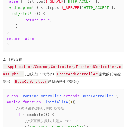
false
 || (strpos(
$_SERVER
[
'HTTP_ACCEPT'
], 
'vnd.wap.wml'
) < strpos(
$_SERVER
[
'HTTP_ACCEPT'
], 
'text/html'
)))) {

return
true
;

    }

return
false
;

2、TP3.2在
｛Application/Common/Controller/FrontendController.cl
ass.php｝
，加入如下代码(ps:
FrontendController
是我的前端控
制器，
BaseController
是我的基本控制器)
class
FrontendController
extends
BaseController
 {
Public
function
_initialize
()
{
//移动设备浏览，则切换模板
if
 (ismobile()) {

//设置默认默认主题为 Mobile