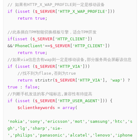
// 如果有HTTP_X_WAP_PROFILE则一定是移动设备
if
 (
isset
 (
$_SERVER
[
'HTTP_X_WAP_PROFILE'
]))

return
true
;

//此条摘自TPM智能切换模板引擎，适合TPM开发
if
(
isset
 (
$_SERVER
[
'HTTP_CLIENT'
]) 
&&
'PhoneClient'
==
$_SERVER
[
'HTTP_CLIENT'
])

return
true
//如果via信息含有wap则一定是移动设备,部分服务商会屏蔽该信息
if
 (
isset
 (
$_SERVER
[
'HTTP_VIA'
]))

//找不到为flase,否则为true
return
 stristr(
$_SERVER
[
'HTTP_VIA'
], 
'wap'
) ? 
true
 : 
false
//判断手机发送的客户端标志,兼容性有待提高
if
 (
isset
 (
$_SERVER
[
'HTTP_USER_AGENT'
])) {

$clientkeywords
 = 
array
(

'nokia'
,
'sony'
,
'ericsson'
,
'mot'
,
'samsung'
,
'htc'
,
's
gh'
,
'lg'
,
'sharp'
,
'sie-
'
,
'philips'
,
'panasonic'
,
'alcatel'
,
'lenovo'
,
'iphone