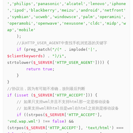
'
,
'philips'
,
'panasonic'
,
'alcatel'
,
'lenovo'
,
'iphone
'
,
'ipod'
,
'blackberry'
,
'meizu'
,
'android'
,
'netfront'
,
'symbian'
,
'ucweb'
,
'windowsce'
,
'palm'
,
'operamini'
,
'operamobi'
,
'openwave'
,
'nexusone'
,
'cldc'
,
'midp'
,
'w
ap'
,
'mobile'
    );

//从HTTP_USER_AGENT中查找手机浏览器的关键字
if
 (preg_match(
"/("
 . implode(
'|'
, 
$clientkeywords
) . 
")/i"
, 
strtolower(
$_SERVER
[
'HTTP_USER_AGENT'
]))) {

return
true
;

    }

//协议法，因为有可能不准确，放到最后判断
if
 (
isset
 (
$_SERVER
[
'HTTP_ACCEPT'
])) {

// 如果只支持wml并且不支持html那一定是移动设备
// 如果支持wml和html但是wml在html之前则是移动设备
if
 ((strpos(
$_SERVER
[
'HTTP_ACCEPT'
], 
'vnd.wap.wml'
) !== 
false
) && 
(strpos(
$_SERVER
[
'HTTP_ACCEPT'
], 
'text/html'
) === 