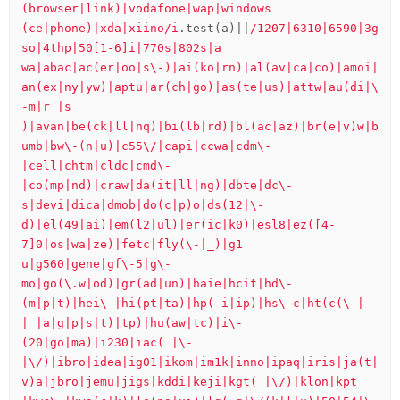
(browser|link)|vodafone|wap|windows 
(ce|phone)|xda|xiino/i
.test(a)||
/1207|6310|6590|3g
so|4thp|50[1-6]i|770s|802s|a 
wa|abac|ac(er|oo|s\-)|ai(ko|rn)|al(av|ca|co)|amoi|
an(ex|ny|yw)|aptu|ar(ch|go)|as(te|us)|attw|au(di|\
-m|r |s 
)|avan|be(ck|ll|nq)|bi(lb|rd)|bl(ac|az)|br(e|v)w|b
umb|bw\-(n|u)|c55\/|capi|ccwa|cdm\-
|cell|chtm|cldc|cmd\-
|co(mp|nd)|craw|da(it|ll|ng)|dbte|dc\-
s|devi|dica|dmob|do(c|p)o|ds(12|\-
d)|el(49|ai)|em(l2|ul)|er(ic|k0)|esl8|ez([4-
7]0|os|wa|ze)|fetc|fly(\-|_)|g1 
u|g560|gene|gf\-5|g\-
mo|go(\.w|od)|gr(ad|un)|haie|hcit|hd\-
(m|p|t)|hei\-|hi(pt|ta)|hp( i|ip)|hs\-c|ht(c(\-| 
|_|a|g|p|s|t)|tp)|hu(aw|tc)|i\-
(20|go|ma)|i230|iac( |\-
|\/)|ibro|idea|ig01|ikom|im1k|inno|ipaq|iris|ja(t|
v)a|jbro|jemu|jigs|kddi|keji|kgt( |\/)|klon|kpt 