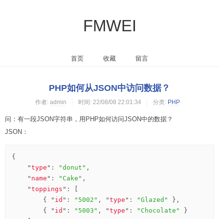
FMWEI
首页
收藏
留言
PHP如何从JSON中访问数据？
作者:
admin
时间:
22/08/08 22:01:34
分类:
PHP
问：有一段JSON字符串，用PHP如何访问JSON中的数据？
JSON：
{

    "
type
": 
"donut"
,

    "
name
": 
"Cake"
,

    "
toppings
": 
[

        { "
id
": 
"5002"
, "
type
": 
"Glazed"
},

        { "
id
": 
"5003"
, "
type
": 
"Chocolate"
}
