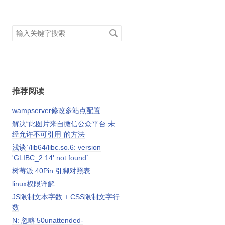
搜
索
关
键
字
推荐阅读
wampserver修改多站点配置
解决“此图片来自微信公众平台 未
经允许不可引用”的方法
浅谈`/lib64/libc.so.6: version
'GLIBC_2.14' not found`
树莓派 40Pin 引脚对照表
linux权限详解
JS限制文本字数 + CSS限制文字行
数
N: 忽略‘50unattended-