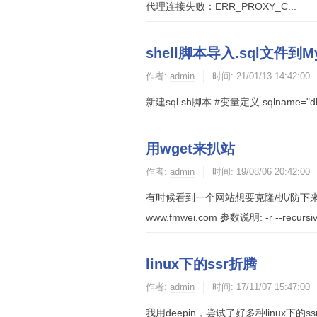
代理连接失败：ERR_PROXY_C...
shell脚本导入.sql文件到
作者:
admin
时间:
21/01/13 14:42:00
新建sql.sh脚本 #变量定义 sqlname="db.sql"
用wget来扒站
作者:
admin
时间:
19/08/06 20:42:00
有时候看到一个网站想要克隆/扒/防下来，在li
www.fmwei.com 参数说明: -r --recursiv
linux下的ssr折腾
作者:
admin
时间:
17/11/07 15:47:00
我用deepin，尝试了好多种linux下