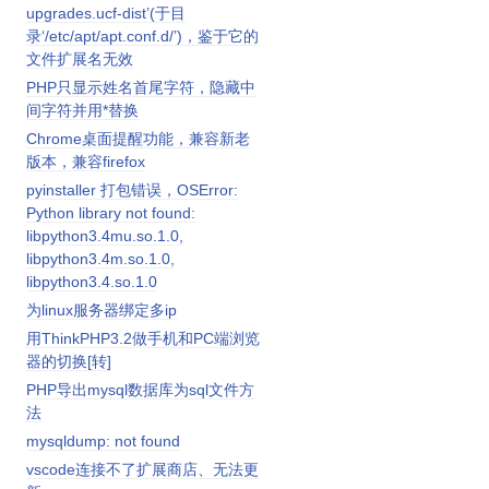
upgrades.ucf-dist’(于目
录‘/etc/apt/apt.conf.d/’)，鉴于它的
文件扩展名无效
PHP只显示姓名首尾字符，隐藏中
间字符并用*替换
Chrome桌面提醒功能，兼容新老
版本，兼容firefox
pyinstaller 打包错误，OSError:
Python library not found:
libpython3.4mu.so.1.0,
libpython3.4m.so.1.0,
libpython3.4.so.1.0
为linux服务器绑定多ip
用ThinkPHP3.2做手机和PC端浏览
器的切换[转]
PHP导出mysql数据库为sql文件方
法
mysqldump: not found
vscode连接不了扩展商店、无法更